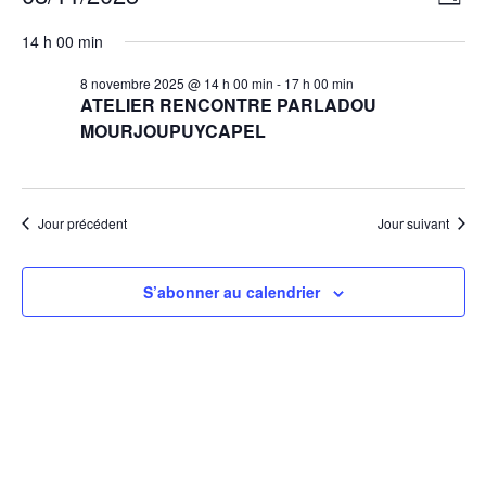
Évènements for 8 nove
Na
Jour
Sélectionnez
de
pa
14 h 00 min
une
vu
date.
8 novembre 2025 @ 14 h 00 min
-
17 h 00 min
co
ATELIER RENCONTRE PARLADOU
Év
MOURJOUPUYCAPEL
Jour précédent
Jour suivant
S’abonner au calendrier