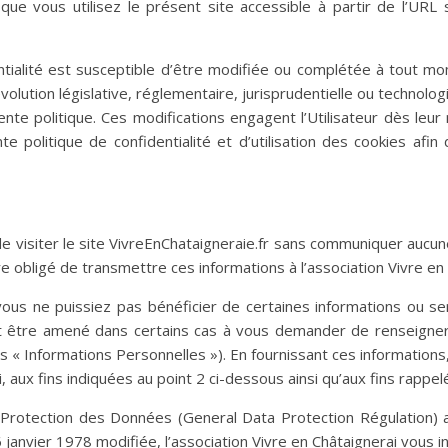
que vous utilisez le présent site accessible à partir de l’URL 
ntialité est susceptible d’être modifiée ou complétée à tout mo
ution législative, réglementaire, jurisprudentielle ou technologiq
ente politique. Ces modifications engagent l’Utilisateur dès leur
nte politique de confidentialité et d’utilisation des cookies a
de visiter le site VivreEnChataigneraie.fr sans communiquer aucu
obligé de transmettre ces informations à l’association Vivre en 
vous ne puissiez pas bénéficier de certaines informations ou s
peut être amené dans certains cas à vous demander de renseig
os « Informations Personnelles »). En fournissant ces informatio
i, aux fins indiquées au point 2 ci-dessous ainsi qu’aux fins rappel
rotection des Données (General Data Protection Régulation) a
6 janvier 1978 modifiée, l’association Vivre en Châtaignerai vous i