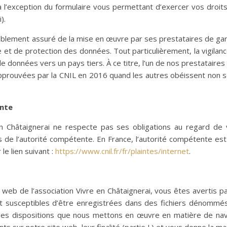
(à l’exception du formulaire vous permettant d’exercer vos droit
).
alablement assuré de la mise en œuvre par ses prestataires de g
ge et de protection des données. Tout particulièrement, la vigilan
e données vers un pays tiers. À ce titre, l’un de nos prestataire
approuvées par la CNIL en 2016 quand les autres obéissent non 
ente
 en Châtaignerai ne respecte pas ses obligations au regard de
de l’autorité compétente. En France, l’autorité compétente est
le lien suivant :
https://www.cnil.fr/fr/plaintes/internet
.
 web de l’association Vivre en Châtaignerai, vous êtes avertis
nt susceptibles d’être enregistrées dans des fichiers dénommés «
s dispositions que nous mettons en œuvre en matière de navig