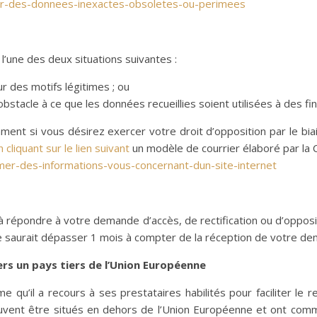
ifier-des-donnees-inexactes-obsoletes-ou-perimees
 l’une des deux situations suivantes :
ur des motifs légitimes ; ou
 obstacle à ce que les données recueillies soient utilisées à des 
ent si vous désirez exercer votre droit d’opposition par le bia
n cliquant sur le lien suivant
un modèle de courrier élaboré par la 
imer-des-informations-vous-concernant-dun-site-internet
e à répondre à votre demande d’accès, de rectification ou d’opp
 ne saurait dépasser 1 mois à compter de la réception de votre d
vers un pays tiers de l’Union Européenne
rme qu’il a recours à ses prestataires habilités pour faciliter le
ent être situés en dehors de l’Union Européenne et ont commun