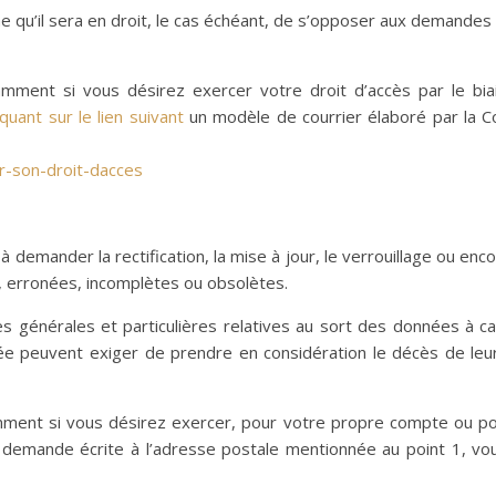
rme qu’il sera en droit, le cas échéant, de s’opposer aux demand
ment si vous désirez exercer votre droit d’accès par le bia
iquant sur le lien suivant
un modèle de courrier élaboré par la C
er-son-droit-dacces
ite à demander la rectification, la mise à jour, le verrouillage ou
s, erronées, incomplètes ou obsolètes.
es générales et particulières relatives au sort des données à c
ée peuvent exiger de prendre en considération le décès de le
ment si vous désirez exercer, pour votre propre compte ou po
une demande écrite à l’adresse postale mentionnée au point 1, v