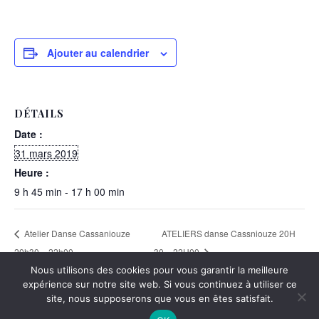
Ajouter au calendrier
DÉTAILS
Date :
31 mars 2019
Heure :
9 h 45 min - 17 h 00 min
Atelier Danse Cassaniouze
ATELIERS danse Cassniouze 20H
20h30 – 22h00
30 – 22H00
Nous utilisons des cookies pour vous garantir la meilleure
expérience sur notre site web. Si vous continuez à utiliser ce
site, nous supposerons que vous en êtes satisfait.
Thème Ashe par
WP Royal
.