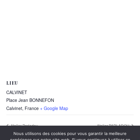
LIEU
CALVINET
Place Jean BONNEFON
Calvinet
,
France
+ Google Map
Atelier Parladou
Atelier PARLADOU
Nous utilisons des cookies pour vous garantir la meilleure
expérience sur notre site web. Si vous continuez à utiliser ce