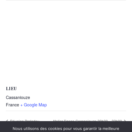
LIEU
Cassaniouze
France
+ Google Map
Réunion Parladou
Atelier Danse Cassaniouze 20h30 – 22h00
Nous utilisons des cookies pour vous garantir la meilleure